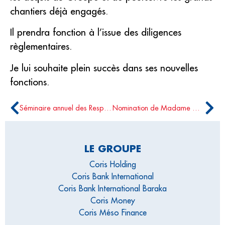
chantiers déjà engagés.
Il prendra fonction à l’issue des diligences
règlementaires.
Je lui souhaite plein succès dans ses nouvelles
fonctions.
Séminaire annuel des Responsables Marketing et Communication du Groupe Coris
Nomination de Madame Gisèle GUMEDZOE/OUEDRAOGO à la gestion de la première banque du Burkina Faso
LE GROUPE
Coris Holding
Coris Bank International
Coris Bank International Baraka
Coris Money
Coris Méso Finance