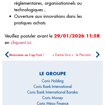
réglementaires, organisationnels ou
technologiques ;
Ouverture aux innovations dans les
pratiques achats.
Veuillez postuler avant le
29/01/2026 11:58
en
cliquant ici
.
𝐁𝐢𝐞𝐧𝐯𝐞𝐧𝐮𝐞 𝐚𝐮 𝐂𝐚𝐩-𝐕𝐞𝐫𝐭 !
« Deme Sira » : le Personnel de Coris Holding marche sur la voie de la solidarité
LE GROUPE
Coris Holding
Coris Bank International
Coris Bank International Baraka
Coris Money
Coris Méso Finance