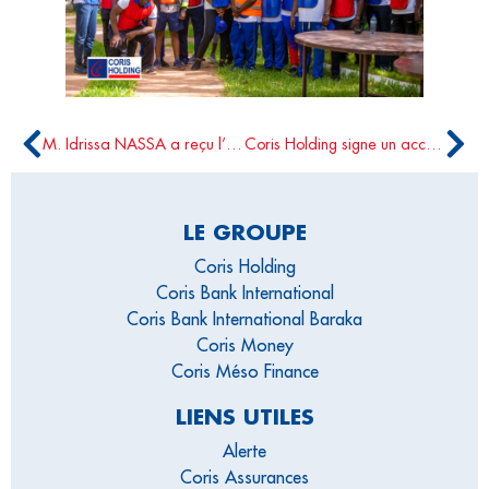
M. Idrissa NASSA a reçu l’Ambassadeur de la Hongrie au Burkina Faso
Coris Holding signe un accord avec Société Générale en vue du rachat de ses filiales en Mauritanie et au Tchad
LE GROUPE
Coris Holding
Coris Bank International
Coris Bank International Baraka
Coris Money
Coris Méso Finance
LIENS UTILES
Alerte
Coris Assurances